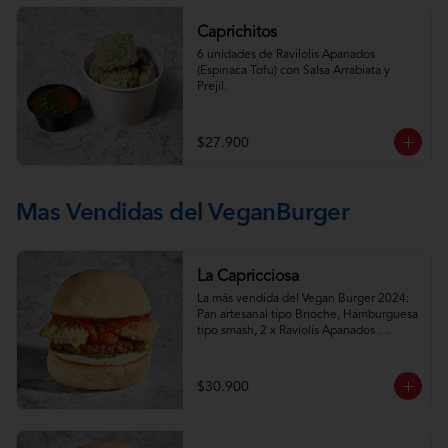
Caprichitos
6 unidades de Ravilolis Apanados 
(Espinaca Tofu) con Salsa Arrabiata y 
Prejil.
$27.900
Mas Vendidas del VeganBurger
La Capricciosa
La más vendida del Vegan Burger 2024: 
Pan artesanal tipo Brioche, Hamburguesa 
tipo smash, 2 x Raviolis Apanados 
(Espinaca Tofu), Crema de Ricotta 
Vegana, Rúgula, Salsa Arrabbiata y Perejil.
$30.900