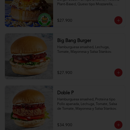
Plant-Based, Queso tipo Mozzarella, 
Papas Fosforito, Cebolla, Salsa de 
Tomate, Mostaza, Mayonesa y Salsa de 
Piña (viene por aparte).  *No se hacen 
$27.900
cambios de ingredientes*
Big Bang Burger
Hamburguesa smashed, Lechuga, 
Tomate, Mayonesa y Salsa Stankov.
$27.900
Doble P
Hamburguesa smashed, Proteina tipo 
Pollo apanada, Lechuga, Tomate, Salsa 
de Tomate, Mayonesa y Salsa Stankov.
$34.900