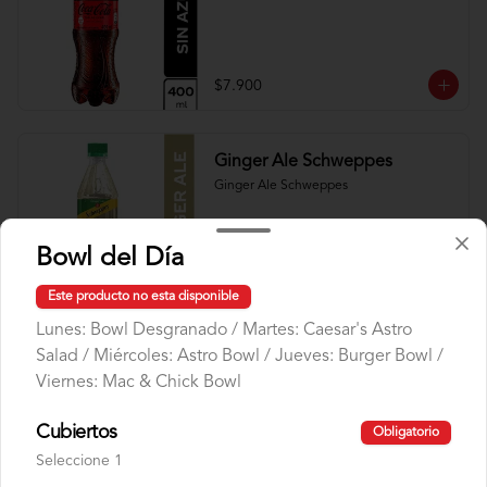
$7.900
Ginger Ale Schweppes
Ginger Ale Schweppes
Bowl del Día
$7.900
Este producto no esta disponible
Lunes: Bowl Desgranado / Martes: Caesar's Astro
Salad / Miércoles: Astro Bowl / Jueves: Burger Bowl /
Kombucha
Viernes: Mac & Chick Bowl
Kombucha Dar
Cubiertos
Obligatorio
Seleccione 1
$11.900