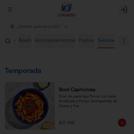
Abrir menu de navegación
Login
¿Dónde quieres pedir?
 Rapida
Bowls
Acompañamientos
Postres
Bebidas
Temporada
Bowl Capricciosa
Bowl de pasta tipo Penne con Salsa 
Arrabbiata y Perejil. Acompañado de 
Queso y Pan.
$27.900