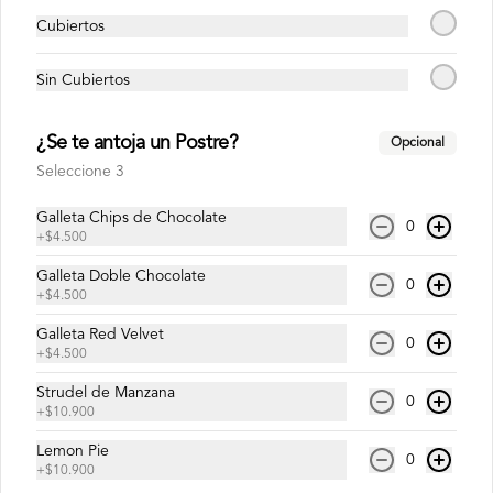
Cubiertos
Sin Cubiertos
¿Se te antoja un Postre?
Opcional
Seleccione 3
Galleta Chips de Chocolate
0
+
$4.500
Conócenos
Galleta Doble Chocolate
0
+
$4.500
Ubicación
Galleta Red Velvet
0
+
$4.500
Términos y condiciones
Política de privacidad
Strudel de Manzana
0
+
$10.900
Redes sociales
Lemon Pie
0
+
$10.900
Instagram